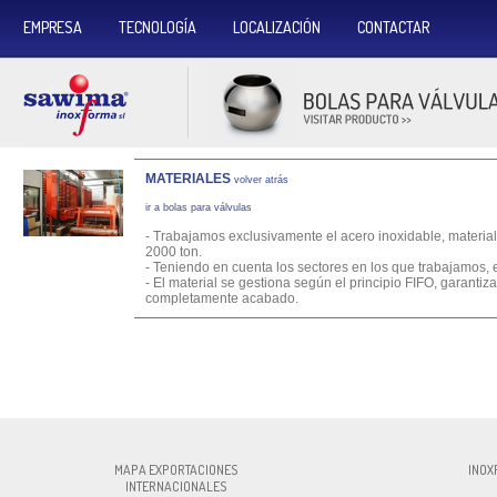
EMPRESA
TECNOLOGÍA
LOCALIZACIÓN
CONTACTAR
MATERIALES
volver atrás
ir a bolas para válvulas
- Trabajamos exclusivamente el acero inoxidable, materia
2000 ton.
- Teniendo en cuenta los sectores en los que trabajamos, 
- El material se gestiona según el principio FIFO, garantiz
completamente acabado.
INOXFORMA S.L., CIF:ESB60327756, Av. P
MAPA EXPORTACIONES
INOX
INTERNACIONALES