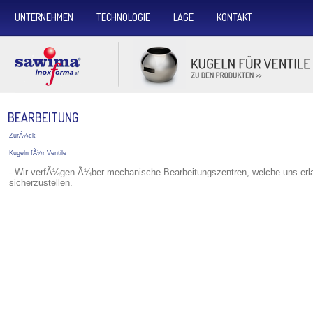
UNTERNEHMEN
TECHNOLOGIE
LAGE
KONTAKT
BEARBEITUNG
ZurÃ¼ck
Kugeln fÃ¼r Ventile
- Wir verfÃ¼gen Ã¼ber mechanische Bearbeitungszentren, welche uns erl
sicherzustellen.