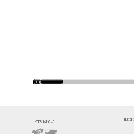
INOXFORMA S.L., CIF:ESB60327756, Av. P
INOXFO
INTERNATIONAL