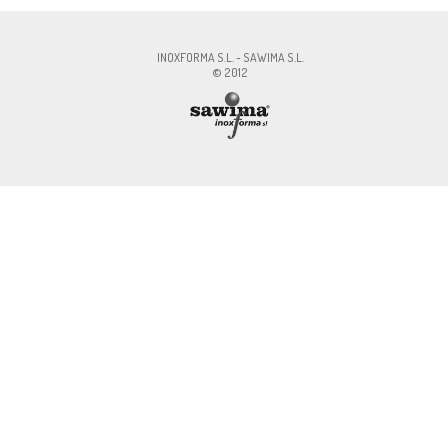
MA S.L., CIF:ESB60327756, Av. Pirelli, 18 , 08241 - Manresa, Cont.:
info@inoxfo
INOXFORMA S.L. - SAWIMA S.L.
© 2012