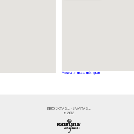
Mostra un mapa més gran
MA S.L., CIF:ESB60327756, Av. Pirelli, 18 , 08241 - Manresa, Cont.:
info@inoxfo
INOXFORMA S.L. - SAWIMA S.L.
© 2012