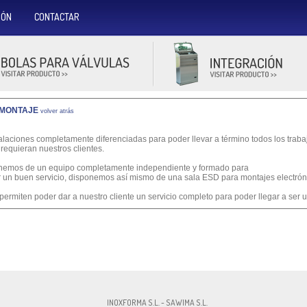
IÓN
CONTACTAR
 MONTAJE
volver atrás
laciones completamente diferenciadas para poder llevar a término todos los trab
 requieran nuestros clientes.
onemos de un equipo completamente independiente y formado para
r un buen servicio, disponemos así mismo de una sala ESD para montajes electrón
ermiten poder dar a nuestro cliente un servicio completo para poder llegar a ser 
MA S.L., CIF:ESB60327756, Av. Pirelli, 18 , 08241 - Manresa, Cont.:
info@inoxfo
INOXFORMA S.L. - SAWIMA S.L.