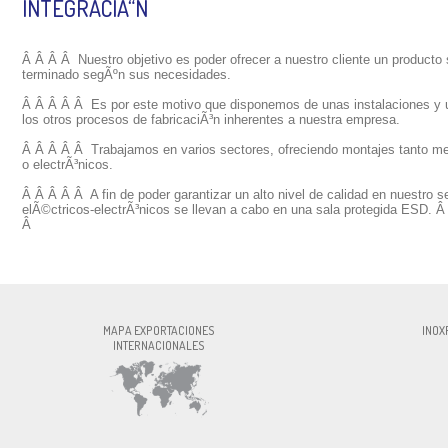
INTEGRACIÃ“N
Â Â Â Â
Nuestro objetivo
es poder ofrecer
a nuestro cliente
un producto
terminado
segÃºn sus
necesidades.
Â Â Â Â Â
Es
por este motivo que
disponemos
de unas instalaciones
y 
los
otros procesos
de fabricaciÃ³n
inherentes a
nuestra empresa.
Â Â Â Â Â
Trabajamos
en varios sectores
, ofreciendo
montajes
tanto
me
o
electrÃ³nicos
.
Â Â Â Â Â
A fin
de
poder garantizar un
alto nivel de calidad
en nuestro se
elÃ©ctricos
-
electrÃ³nicos
se llevan a cabo
en una sala
protegida
ESD
.
Â 
Â
INOXFORMA S.L., CIF:ESB60327756, Av. P
MAPA EXPORTACIONES
INOX
INTERNACIONALES