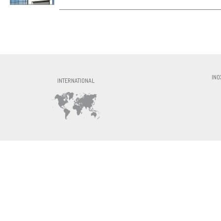
INOXFORMA S.L., CIF:ESB60327756, Av. P
INO
INTERNATIONAL