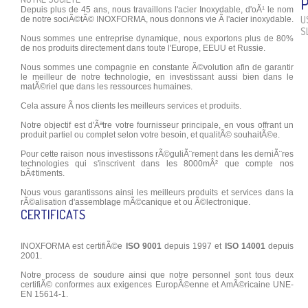
Depuis plus de 45 ans, nous travaillons l'acier Inoxydable, d'oÃ¹ le nom
U
de notre sociÃ©tÃ© INOXFORMA, nous donnons vie Ã l'acier inoxydable.
S
Nous sommes une entreprise dynamique, nous exportons plus de 80%
de nos produits directement dans toute l'Europe, EEUU et Russie.
Nous sommes une compagnie en constante Ã©volution afin de garantir
le meilleur de notre technologie, en investissant aussi bien dans le
matÃ©riel que dans les ressources humaines.
Cela assure Ã nos clients les meilleurs services et produits.
Notre objectif est d'Ãªtre votre fournisseur principale, en vous offrant un
produit partiel ou complet selon votre besoin, et qualitÃ© souhaitÃ©e.
Pour cette raison nous investissons rÃ©guliÃ¨rement dans les derniÃ¨res
technologies qui s'inscrivent dans les 8000mÂ² que compte nos
bÃ¢timents.
Nous vous garantissons ainsi les meilleurs produits et services dans la
rÃ©alisation d'assemblage mÃ©canique et ou Ã©lectronique.
CERTIFICATS
INOXFORMA est certifiÃ©e
ISO 9001
depuis 1997 et
ISO 14001
depuis
2001.
Notre process de soudure ainsi que notre personnel sont tous deux
certifiÃ© conformes aux exigences EuropÃ©enne et AmÃ©ricaine UNE-
EN 15614-1.