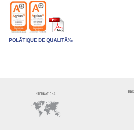
POLÃTIQUE DE QUALITÃ‰
INOXFORMA S.L., CIF:ESB60327756, Av. 
INO
INTERNATIONAL